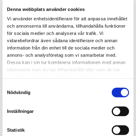
Hur penningtvätt påverkar samhället
Denna webbplats använder cookies
Vi använder enhetsidentifierare för att anpassa innehållet
Penningtvätt är inte bara ett brott som påverkar de direkt
och annonserna till användarna, tillhandahålla funktioner
för sociala medier och analysera vår trafik. Vi
inblandade; det har också bredare konsekvenser för
vidarebefordrar även sådana identifierare och annan
samhället. Genom att möjliggöra för brottslingar att
information från din enhet till de sociala medier och
omsätta sina olagliga inkomster, undergräver
annons- och analysföretag som vi samarbetar med.
Dessa kan i sin tur kombinera informationen med annan
penningtvätt det finansiella systemets integritet och kan
information som du har tillhandahållit eller som de har
bidra till en ökning av annan kriminell verksamhet.
samlat in när du har använt deras tjänster.
Förebyggande åtgärder
Samtyckesval
Nödvändig
För att minska risken för penningtvätt är det viktigt att
både individer och företag är medvetna om de
Inställningar
varningstecken som kan tyda på penningtvätt. Här är
några förebyggande åtgärder:
Statistik