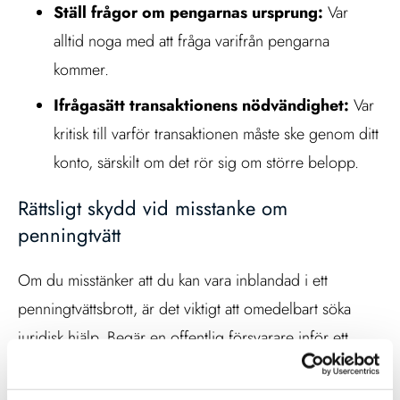
Ställ frågor om pengarnas ursprung:
Var
alltid noga med att fråga varifrån pengarna
kommer.
Ifrågasätt transaktionens nödvändighet:
Var
kritisk till varför transaktionen måste ske genom ditt
konto, särskilt om det rör sig om större belopp.
Rättsligt skydd vid misstanke om
penningtvätt
Om du misstänker att du kan vara inblandad i ett
penningtvättsbrott, är det viktigt att omedelbart söka
juridisk hjälp. Begär en offentlig försvarare inför ett
förhör för att säkerställa att dina rättigheter skyddas och
att du får korrekt juridisk rådgivning.