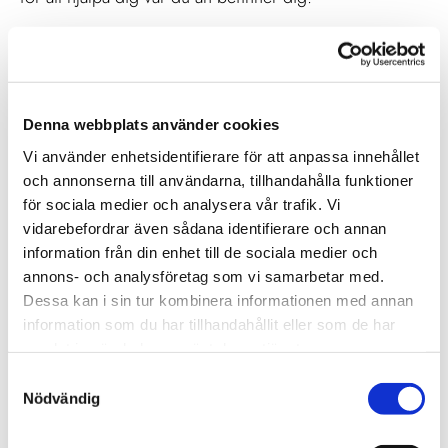
När du letar efter en advokat online, leta inte längre än
Advokatfirman Wilensky. Vi är stolta över att erbjuda
våra klienter bästa möjliga service och support, och vi
Denna webbplats använder cookies
är dedikerade till att hjälpa dig att nå de bästa resultaten
Vi använder enhetsidentifierare för att anpassa innehållet
för ditt fall. Oavsett om du behöver hjälp med ett
och annonserna till användarna, tillhandahålla funktioner
brottmål, en familjerättsfråga, ett ärende om hus och
för sociala medier och analysera vår trafik. Vi
hem, migrationsfrågor, skadestånd och
vidarebefordrar även sådana identifierare och annan
information från din enhet till de sociala medier och
försäkringsfrågor, eller tvistelösning och processrätt,
annons- och analysföretag som vi samarbetar med.
kan du lita på att vårt team av erfarna advokater och
Dessa kan i sin tur kombinera informationen med annan
jurister har kunskapen och expertisen för att hjälpa
information som du har tillhandahållit eller som de har
samlat in när du har använt deras tjänster.
dig/Advokat Vellinge.
Samtyckesval
Vårt mål är att göra den juridiska processen så smidig
Nödvändig
och enkel som möjligt för våra klienter. Vi vet att det kan