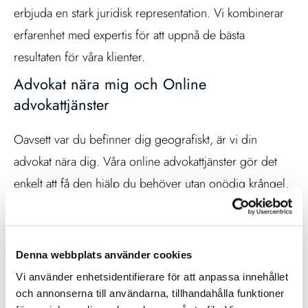
erbjuda en stark juridisk representation. Vi kombinerar
erfarenhet med expertis för att uppnå de bästa
resultaten för våra klienter.
Advokat nära mig och Online
advokattjänster
Oavsett var du befinner dig geografiskt, är vi din
advokat nära dig. Våra online advokattjänster gör det
enkelt att få den hjälp du behöver utan onödig krångel.
Advokatfirma och Jurist
Vår advokatfirma består av skickliga jurister som är
Denna webbplats använder cookies
dedikerade till att skydda dina intressen och
Vi använder enhetsidentifierare för att anpassa innehållet
tillhandahålla kvalificerad juridisk service.
och annonserna till användarna, tillhandahålla funktioner