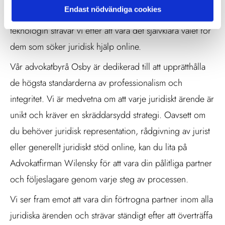
Endast nödvändiga cookies
erfarenhet och juridiska expertis med den senaste
teknologin strävar vi efter att vara det självklara valet för
dem som söker juridisk hjälp online.
Vår advokatbyrå Osby är dedikerad till att upprätthålla
de högsta standarderna av professionalism och
integritet. Vi är medvetna om att varje juridiskt ärende är
unikt och kräver en skräddarsydd strategi. Oavsett om
du behöver juridisk representation, rådgivning av jurist
eller generellt juridiskt stöd online, kan du lita på
Advokatfirman Wilensky för att vara din pålitliga partner
och följeslagare genom varje steg av processen.
Vi ser fram emot att vara din förtrogna partner inom alla
juridiska ärenden och strävar ständigt efter att överträffa