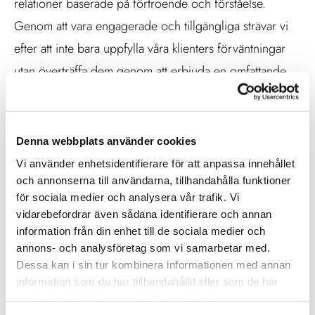
relationer baserade på förtroende och förståelse.
Genom att vara engagerade och tillgängliga strävar vi
efter att inte bara uppfylla våra klienters förväntningar
utan överträffa dem genom att erbjuda en omfattande
och personlig upplevelse.
Vår advokatfirma är grundad på principer som
Denna webbplats använder cookies
kreativitet, engagemang, tillgänglighet, affärsmässighet,
Vi använder enhetsidentifierare för att anpassa innehållet
strategiskt tänkande och visionär framåtblick. Dessa
och annonserna till användarna, tillhandahålla funktioner
principer genomsyrar allt vi gör och positionerar oss
för sociala medier och analysera vår trafik. Vi
som en advokatbyrå som inte bara förstår lagens
vidarebefordrar även sådana identifierare och annan
information från din enhet till de sociala medier och
finesser utan också affärsvärldens dynamik. Genom att
annons- och analysföretag som vi samarbetar med.
integrera dessa kärnvärden i vårt dagliga arbete strävar
Dessa kan i sin tur kombinera informationen med annan
vi efter att vara en pålitlig juridisk rådgivare och en
information som du har tillhandahållit eller som de har
samlat in när du har använt deras tjänster.
strategisk partner som aktivt bidrar till våra klienters