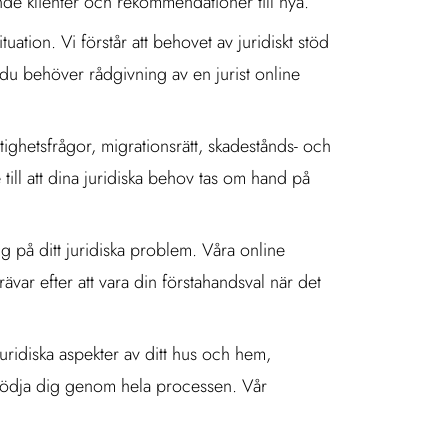
 klienter och rekommendationer till nya.
uation. Vi förstår att behovet av juridiskt stöd
m du behöver rådgivning av en jurist online
tighetsfrågor, migrationsrätt, skadestånds- och
 till att dina juridiska behov tas om hand på
ng på ditt juridiska problem. Våra online
rävar efter att vara din förstahandsval när det
juridiska aspekter av ditt hus och hem,
 stödja dig genom hela processen. Vår