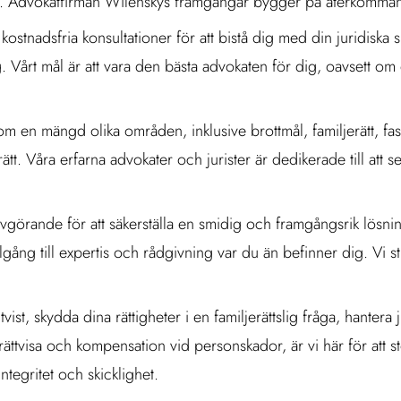
Advokatfirman Wilenskys framgångar bygger på återkommande
tnadsfria konsultationer för att bistå dig med din juridiska sit
dig. Vårt mål är att vara den bästa advokaten för dig, oavsett o
nom en mängd olika områden, inklusive brottmål, familjerätt, fas
tt. Våra erfarna advokater och jurister är dedikerade till att se
a avgörande för att säkerställa en smidig och framgångsrik lösni
illgång till expertis och rådgivning var du än befinner dig. Vi st
st, skydda dina rättigheter i en familjerättslig fråga, hantera 
 rättvisa och kompensation vid personskador, är vi här för att
ntegritet och skicklighet.