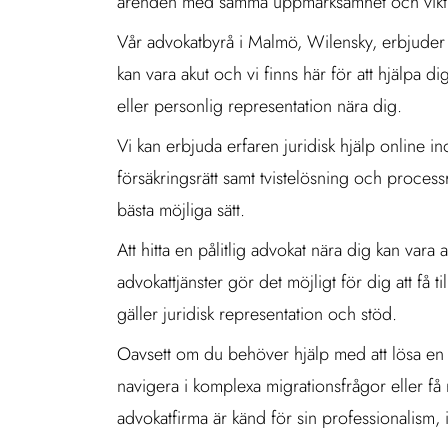
ärenden med samma uppmärksamhet och vikt. 
Vår advokatbyrå i Malmö, Wilensky, erbjuder kos
kan vara akut och vi finns här för att hjälpa 
eller personlig representation nära dig.
Vi kan erbjuda erfaren juridisk hjälp online i
försäkringsrätt samt tvistelösning och processrä
bästa möjliga sätt.
Att hitta en pålitlig advokat nära dig kan var
advokattjänster gör det möjligt för dig att få t
gäller juridisk representation och stöd.
Oavsett om du behöver hjälp med att lösa en tvi
navigera i komplexa migrationsfrågor eller få
advokatfirma är känd för sin professionalism, i