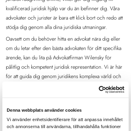
kvalificerad juridisk hjälp var du än befinner dig. Våra
advokater och jurister är bara ett klick bort och redo att
stödja dig genom alla dina juridiska utmaningar.
Oavsett om du behöver hitta en advokat nära dig eller
om du letar efter den bästa advokaten för ditt specifika
ärende, kan du lita på Advokatfirman Wilensky för
pålitlig och kompetent juridisk representation. Vi är här
för att guida dig genom juridikens komplexa värld och
se till att dina rättigheter och intressen tillvaratas på
bästa möjliga sätt.
Kontakta oss idag för en kostnadsfri konsultation och låt
Denna webbplats använder cookies
oss visa dig varför vi är ditt bästa val när det gäller
Vi använder enhetsidentifierare för att anpassa innehållet
juridiskt stöd och rådgivning. Med Advokatfirman
och annonserna till användarna, tillhandahålla funktioner