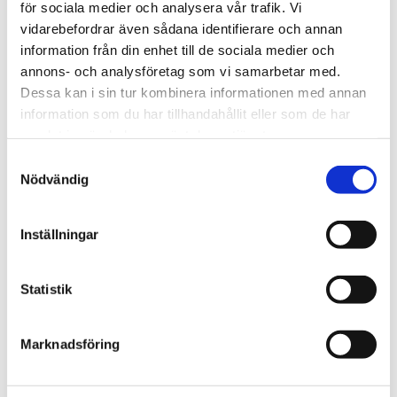
för sociala medier och analysera vår trafik. Vi
Wilensky vid din sida kan du känna dig trygg i
vidarebefordrar även sådana identifierare och annan
vetskapen om att du har en erfaren och engagerad
information från din enhet till de sociala medier och
advokat som arbetar för dig.
annons- och analysföretag som vi samarbetar med.
Dessa kan i sin tur kombinera informationen med annan
information som du har tillhandahållit eller som de har
samlat in när du har använt deras tjänster.
Samtyckesval
Nödvändig
Kontakta oss
Inställningar
Har du frågor eller behov av juridisk rådgivning?
Välkommen att kontakta Advokatfirman Wilensky. Vi
Statistik
erbjuder professionell och diskret hantering av ditt
ärende.
Marknadsföring
Besöksadress: