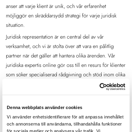
anser att varje klient är unik, och vår erfarenhet
möjliggör en skräddarsydd strategi för varje juridisk
situation.
Juridisk representation är en central del av vår
verksamhet, och vi är stolta över att vara en pålitlig
partner när det gäller att hantera olika ärenden. Vår
juridiska expertis online gör oss till en resurs för klienter
som söker specialiserad rådgivning och stöd inom olika
rättsområden.
Vi strävar efter att vara den bästa advokatbyrån online
genom att erbjuda professionella tjänster och skapa en
Denna webbplats använder cookies
nära och pålitlig relation med våra klienter. Vårt
Vi använder enhetsidentifierare för att anpassa innehållet
åtagande att upprätthålla höga standarder av
och annonserna till användarna, tillhandahålla funktioner
för sociala medier och analysera vår trafik. Vi