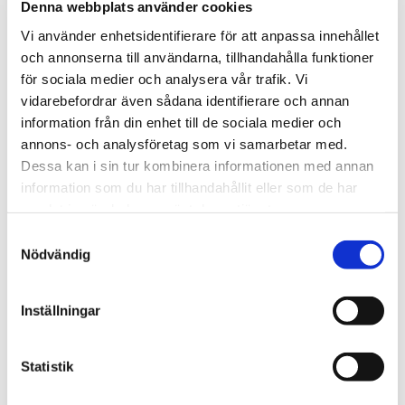
Så oavsett om du behöver juridisk hjälp online eller
Denna webbplats använder cookies
personligt stöd nära dig, tveka inte att kontakta
Vi använder enhetsidentifierare för att anpassa innehållet
och annonserna till användarna, tillhandahålla funktioner
Advokatfirman Wilensky för en kostnadsfri konsultation.
för sociala medier och analysera vår trafik. Vi
Vi är här för att hjälpa dig att lösa dina juridiska frågor
vidarebefordrar även sådana identifierare och annan
på ett effektivt och professionellt sätt. Med vår erfarna
information från din enhet till de sociala medier och
annons- och analysföretag som vi samarbetar med.
advokatbyrå vid din sida kan du känna dig trygg i att
Dessa kan i sin tur kombinera informationen med annan
dina juridiska behov kommer att hanteras med högsta
information som du har tillhandahållit eller som de har
standard av kompetens och omsorg. Advokat Viken.
samlat in när du har använt deras tjänster.
Samtyckesval
Nödvändig
Inställningar
Kontakta oss
Statistik
Har du frågor eller behov av juridisk rådgivning?